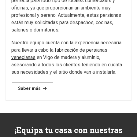
venecianas?
perfecta para todo tipo de locales comerciales y
oficinas, ya que proporcionan un ambiente muy
Las persianas venecianas son uno de los elementos de
profesional y sereno. Actualmente, estas persianas
protección solar más versátiles y populares en el diseño
están muy solicitadas para despachos, cocinas,
de interiores.
salones o dormitorios.
Saber más
Nuestro equipo cuenta con la experiencia necesaria
para llevar a cabo la
fabricación de persianas
venecianas
en Vigo de madera y aluminio,
asesorando a todos los clientes teniendo en cuenta
sus necesidades y el sitio donde van a instalarla.
Saber más
¡Equipa tu casa con nuestras