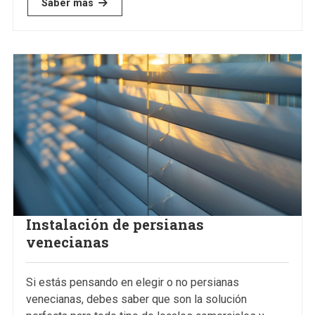
Saber más
Instalación de persianas
venecianas
Si estás pensando en elegir o no persianas
¿Cuánto duran las persianas
venecianas, debes saber que son la solución