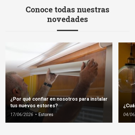
Conoce todas nuestras
novedades
¿Por qué confiar en nosotros para instalar
tus nuevos estores?
¿Cuá
17/06/2026
Estores
04/06