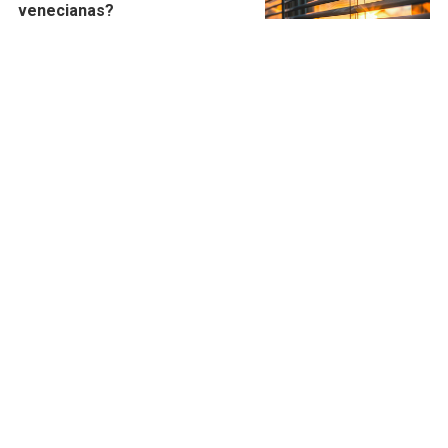
venecianas?
20/05/2026
Persianas
¿Los estores pueden contar
con protección solar?
08/05/2026
Estores
5 maneras en las que unas
buenas persianas modernizan
y revalorizan tu inmueble
23/04/2026
Persianas